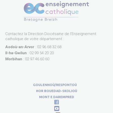
Contactez la Direction Diocésaine de l’Enseignement
catholique de votre département :
Aodoù-an-Arvor
: 02 96 68 32 68
Il-ha-Gwilun
: 02 99 54 20 20
Morbihan
: 02 97 46 60 60
GOULENNOÙ/RESPONTOÙ
HOR ROUEDAD-SKOLIOÙ
MONT E DAREMPRED