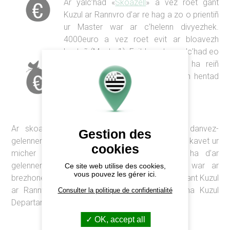
Ar yalc’had «
Skoazell
» a vez roet gant
Kuzul ar Rannvro d’ar re hag a zo o prientiñ
ur Master war ar c’helenn divyezhek.
4000euro a vez roet evit ar bloavezh
kentañ (Master1). Evit kaout ar yalc’had eo
ret lakaat e anv er c’hoñkour ha reiñ
kentelioù e-pad 5 bloavezh en un hentad
divyezhek.
Ar skoazell «
Desk/kelenn
» a vez roet d’an danvez-
Gestion des
gelennerien oc’h en em stummañ (a-raok bezañ kavet ur
cookies
micher gant pe e-pad o buhez micherel) ha d’ar
gelennerien oc’h heuliañ stajoù emvarrekañ war ar
Ce site web utilise des cookies,
vous pouvez les gérer ici.
brezhoneg. Betek 3000 euro a vez roet dezho gant Kuzul
ar Rannvro, kuzul departamant Penn-ar-Bed ha Kuzul
Consulter la politique de confidentialité
Departamant ar Morbihan.
OK, accept all