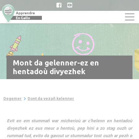
Skip
to
main
content
Mont da gelenner-ez en
hentadoù divyezhek
Breadcrumb
Degemer
Dont da vezañ kelenner
Evit en em stummañ war micherioù ar c’helenn en hentadoù
divyezhek ez eus meur a hentoù, pep hini a zo stag ouzh ur
rummad tud, evito da gavout ur stummadur tost ouzh ar pezh o