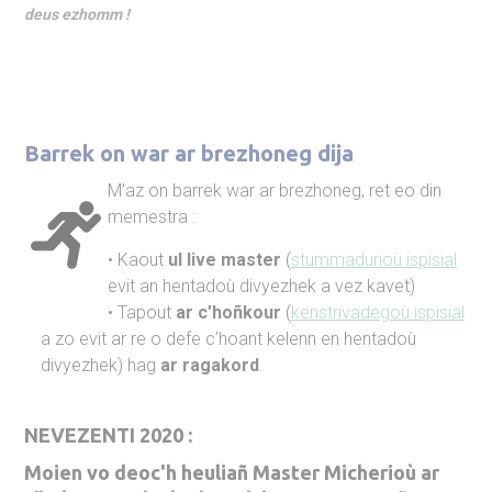
deus ezhomm !
Barrek on war ar brezhoneg dija
M’az on barrek war ar brezhoneg, ret eo din
memestra :
Kaout
ul live master
(
stummadurioù ispisial
evit an hentadoù divyezhek a vez kavet)
Tapout
ar c’hoñkour
(
kenstrivadegoù ispisial
a zo evit ar re o defe c’hoant kelenn en hentadoù
divyezhek) hag
ar ragakord
.
NEVEZENTI 2020 :
Moien vo deoc'h heuliañ Master Micherioù ar