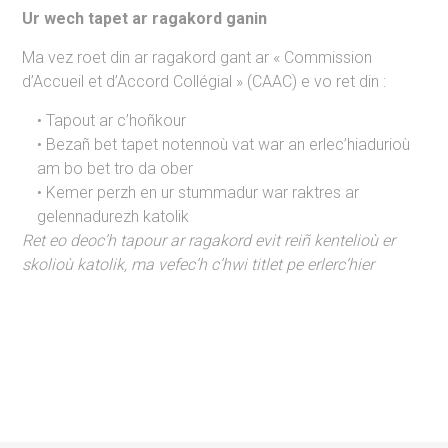
Ur wech tapet a
r ragakord
ganin
Ma vez roet din ar ragakord gant ar « Commission
d’Accueil et d’Accord Collégial » (CAAC) e vo ret din :
Tapout ar c’hoñkour
Bezañ bet tapet notennoù vat war an erlec’hiadurioù
am bo bet tro da ober
Kemer perzh en ur stummadur war raktres ar
gelennadurezh katolik
Ret eo deoc’h tapour ar ragakord
evit reiñ kentelioù er
skolioù katolik, ma vefec’h c’hwi titlet pe erlerc’hier