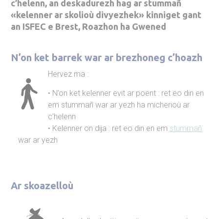
c’helenn, an deskadurezh hag ar stummañ
«kelenner ar skolioù divyezhek»
kinniget gant
an
ISFEC e Brest, Roazhon ha Gwened
N’on ket barrek war ar brezhoneg c’hoazh
Hervez ma :
N’on ket kelenner evit ar poent : ret eo din en
em stummañ war ar yezh ha micherioù ar
c’helenn
Kelenner on dija : ret eo din en em
stummañ
war ar yezh
Ar skoazelloù